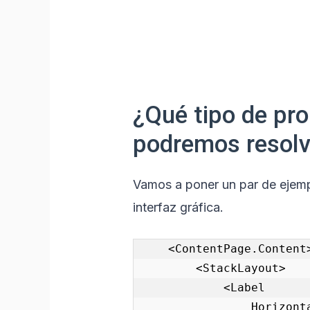
¿Qué tipo de pr
podremos resolv
Vamos a poner un par de ejempl
interfaz gráfica.
    <ContentPage.Content>

        <StackLayout>

            <Label

                HorizontalOptions="Start"
