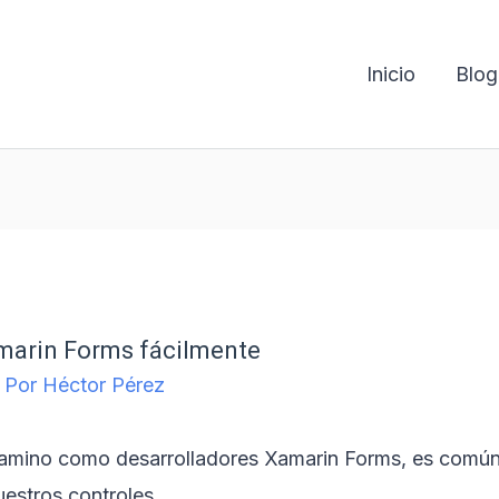
Inicio
Blog
marin Forms fácilmente
 Por
Héctor Pérez
mino como desarrolladores Xamarin Forms, es comú
estros controles.