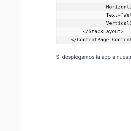
                HorizontalTextAlignment="Center"

                Text="Welcome to Xamarin.Forms!"

                VerticalOptions="Center" />

        </StackLayout>

    </ContentPage.Conten
Si desplegamos la app a nuestr