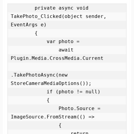
        private async void 
TakePhoto_Clicked(object sender, 
EventArgs e)

        {

            var photo =

                await 
Plugin.Media.CrossMedia.Current

.TakePhotoAsync(new 
StoreCameraMediaOptions());

            if (photo != null)

            {

                Photo.Source = 
ImageSource.FromStream(() =>

                {

                    return 