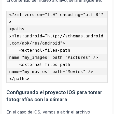
El contenido del nuevo archivo, será el siguiente:
<?xml version="1.0" encoding="utf-8"?
>

<paths 
xmlns:android="http://schemas.android
.com/apk/res/android">

    <external-files-path 
name="my_images" path="Pictures" />

    <external-files-path 
name="my_movies" path="Movies" />

</paths> 
Configurando el proyecto iOS para tomar
fotografías con la cámara​
En el caso de iOS, vamos a abrir el archivo