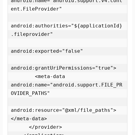
android:name="android.support.v4.cont
ent.FileProvider"

android:authorities="${applicationId}
.fileprovider"

android:exported="false"

android:grantUriPermissions="true">

        <meta-data 
android:name="android.support.FILE_PR
OVIDER_PATHS"

android:resource="@xml/file_paths">
</meta-data>

      </provider>
