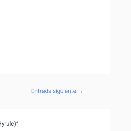
Entrada siguiente
→
yrule)”