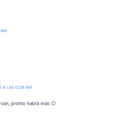
6 AM
Z
7 A LAS 12:39 AM
rvan, pronto habrá más 🙂