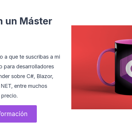
n un Máster
to a que te suscribas a mi
 para desarrolladores
nder sobre C#, Blazor,
.NET, entre muchos
 precio.
formación